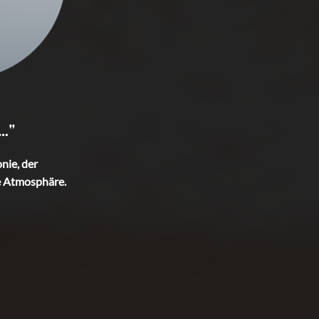
…”
nie, der
he Atmosphäre.